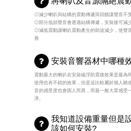
將喇叭及音源隔絕震動
◎減少喇叭與結構的震動傳遞與回饋讓聲音不
◎部分低頻聲音會透過結構傳遞，安裝後可減
◎減低震動讓喇叭震動產生的助波減少，使聲
善
安裝音響器材中哪種效
震動最大的喇叭在安裝磁浮防震後效果是最為
使用也有不錯的效果，但是這比較屬於個人聽
音的感受度也會因人而異，而最一般大眾感受
淨。
我知道設備重量但是
該如何安裝?