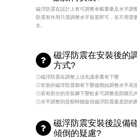
磁浮防震在設計上有可調整承載重量及水平調
防震有作用只需調整水平裝置即可，並不用需
生。
磁浮防震在安裝後的
方式?
◎磁浮防震在調整上須先讓承重有下壓
◎安裝的磁浮防震都有下壓後開始調整水平高
◎若有部分的安裝腳下壓較多可調整底部圓孔
◎水平調整則是順時鐘旋扭磁浮防震最底部的
磁浮防震安裝後設備
傾倒的疑慮?