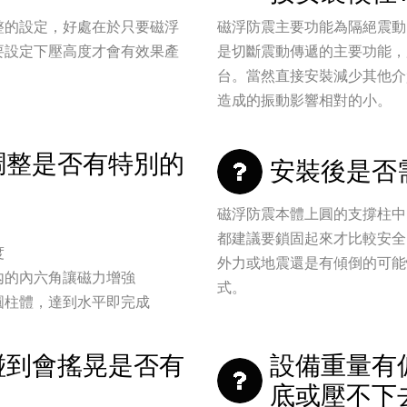
整的設定，好處在於只要磁浮
磁浮防震主要功能為隔絕震動
要設定下壓高度才會有效果產
是切斷震動傳遞的主要功能，
台。當然直接安裝減少其他介
造成的振動影響相對的小。
調整是否有特別的
安裝後是否
磁浮防震本體上圓的支撐柱中
都建議要鎖固起來才比較安全
度
外力或地震還是有傾倒的可能
內的內六角讓磁力增強
式。
圓柱體，達到水平即完成
碰到會搖晃是否有
設備重量有
底或壓不下