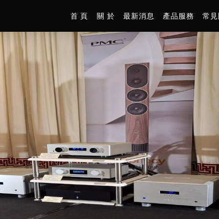
首 頁
關 於
最新消息
產品服務
常見