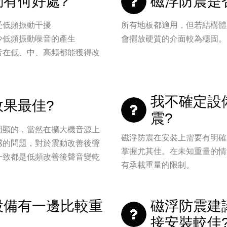
有何好處?
磁浮防震是
受低頻振動干擾
所有地板都適用，但若結構體
少低頻振動噪音的產生
會擺放硬質的介面較為穩固。
音在低、中、高頻都能獲得改
我不確定設
果最佳?
震?
明顯的，當然在擴大機音源上
磁浮防震在安裝上需要有明確
感的問題，對於震動改善後聲
掌握尤其佳。在未知重量的情
一致都是低頻改善後聲音變乾
有承載重量的限制。
設備有一邊比較重
磁浮防震建
接安裝較佳